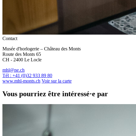
Contact
Musée d'horlogerie – Château des Monts
Route des Monts 65
CH - 2400 Le Locle
mhl@ne.ch
Tél : +41 (0)32 933 89 80
www.mhl-monts.ch
Voir sur la carte
Vous pourriez être intéressé·e par