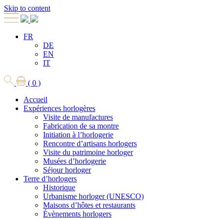
Skip to content
FR
DE
EN
IT
( 0 )
Accueil
Expériences horlogères
Visite de manufactures
Fabrication de sa montre
Initiation à l’horlogerie
Rencontre d’artisans horlogers
Visite du patrimoine horloger
Musées d’horlogerie
Séjour horloger
Terre d’horlogers
Historique
Urbanisme horloger (UNESCO)
Maisons d’hôtes et restaurants
Évènements horlogers