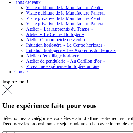
Bons cadeaux
Visite publique de la Manufacture Zenith
Visite publique de la Manufacture Panerai
Visite privative de la Manufacture Zenith
Visite privative de la Manufacture Panerai
Atelier « Les Apprentis du Temps »
Atelier « Le Centre Horloger »
Atelier Chronométrie de Zenith
Initiation horlogère « Le Centre horloger »
Initiation horlogère « Les Apprentis du Temps »
Atelier d’émaillage horloger
Atelier de pendulerie « Au Carillon d’or »
Vivez une expérience horlogère unique
Contact
Inspirez moi !
Une expérience faite pour vous
Sélectionnez la catégorie « vous êtes » afin d’affiner votre recherche 
Découvrez les propositions de séjour unique en lien avec le monde de 