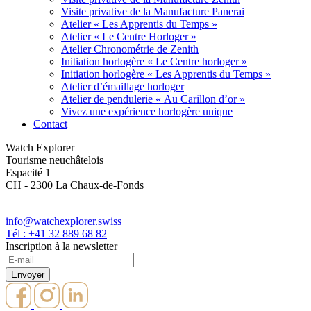
Visite privative de la Manufacture Panerai
Atelier « Les Apprentis du Temps »
Atelier « Le Centre Horloger »
Atelier Chronométrie de Zenith
Initiation horlogère « Le Centre horloger »
Initiation horlogère « Les Apprentis du Temps »
Atelier d’émaillage horloger
Atelier de pendulerie « Au Carillon d’or »
Vivez une expérience horlogère unique
Contact
Watch Explorer
Tourisme neuchâtelois
Espacité 1
CH - 2300 La Chaux-de-Fonds
info@watchexplorer.swiss
Tél : +41 32 889 68 82
Inscription à la newsletter