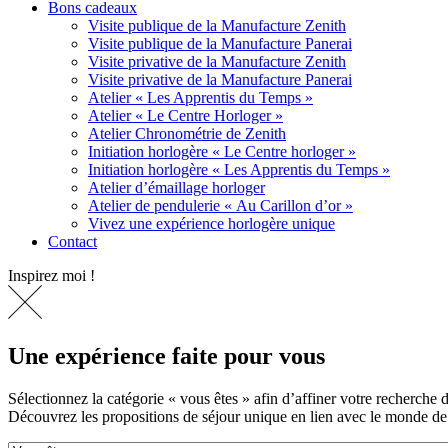
Bons cadeaux
Visite publique de la Manufacture Zenith
Visite publique de la Manufacture Panerai
Visite privative de la Manufacture Zenith
Visite privative de la Manufacture Panerai
Atelier « Les Apprentis du Temps »
Atelier « Le Centre Horloger »
Atelier Chronométrie de Zenith
Initiation horlogère « Le Centre horloger »
Initiation horlogère « Les Apprentis du Temps »
Atelier d’émaillage horloger
Atelier de pendulerie « Au Carillon d’or »
Vivez une expérience horlogère unique
Contact
Inspirez moi !
Une expérience faite pour vous
Sélectionnez la catégorie « vous êtes » afin d’affiner votre recherche 
Découvrez les propositions de séjour unique en lien avec le monde de 