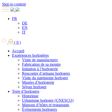
Skip to content
FR
DE
EN
IT
( 0 )
Accueil
Expériences horlogères
Visite de manufactures
Fabrication de sa montre
Initiation à l’horlogerie
Rencontre d’artisans horlogers
Visite du patrimoine horloger
Musées d’horlogerie
Séjour horloger
Terre d’horlogers
Historique
Urbanisme horloger (UNESCO)
Maisons d’hôtes et restaurants
Évènements horlogers