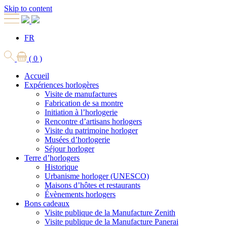
Skip to content
FR
( 0 )
Accueil
Expériences horlogères
Visite de manufactures
Fabrication de sa montre
Initiation à l’horlogerie
Rencontre d’artisans horlogers
Visite du patrimoine horloger
Musées d’horlogerie
Séjour horloger
Terre d’horlogers
Historique
Urbanisme horloger (UNESCO)
Maisons d’hôtes et restaurants
Évènements horlogers
Bons cadeaux
Visite publique de la Manufacture Zenith
Visite publique de la Manufacture Panerai