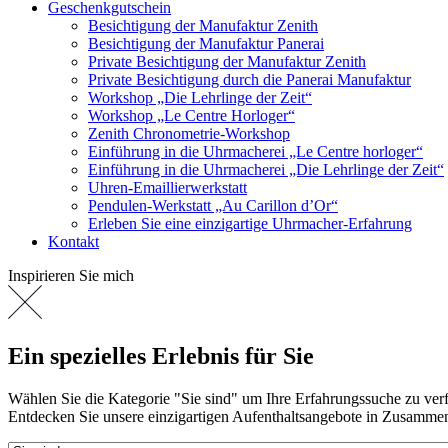
Geschenkgutschein
Besichtigung der Manufaktur Zenith
Besichtigung der Manufaktur Panerai
Private Besichtigung der Manufaktur Zenith
Private Besichtigung durch die Panerai Manufaktur
Workshop „Die Lehrlinge der Zeit“
Workshop „Le Centre Horloger“
Zenith Chronometrie-Workshop
Einführung in die Uhrmacherei „Le Centre horloger“
Einführung in die Uhrmacherei „Die Lehrlinge der Zeit“
Uhren-Emaillierwerkstatt
Pendulen-Werkstatt „Au Carillon d’Or“
Erleben Sie eine einzigartige Uhrmacher-Erfahrung
Kontakt
Inspirieren Sie mich
Ein spezielles Erlebnis für Sie
Wählen Sie die Kategorie "Sie sind" um Ihre Erfahrungssuche zu ver
Entdecken Sie unsere einzigartigen Aufenthaltsangebote in Zusamme