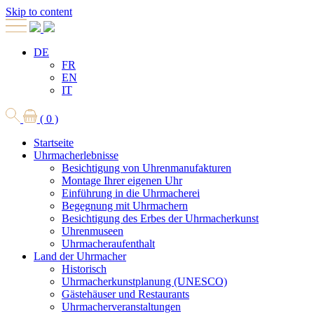
Skip to content
DE
FR
EN
IT
( 0 )
Startseite
Uhrmacherlebnisse
Besichtigung von Uhrenmanufakturen
Montage Ihrer eigenen Uhr
Einführung in die Uhrmacherei
Begegnung mit Uhrmachern
Besichtigung des Erbes der Uhrmacherkunst
Uhrenmuseen
Uhrmacheraufenthalt
Land der Uhrmacher
Historisch
Uhrmacherkunstplanung (UNESCO)
Gästehäuser und Restaurants
Uhrmacherveranstaltungen