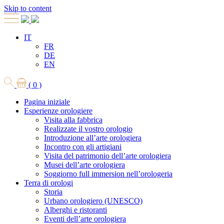
Skip to content
IT
FR
DE
EN
( 0 )
Pagina iniziale
Esperienze orologiere
Visita alla fabbrica
Realizzate il vostro orologio
Introduzione all’arte orologiera
Incontro con gli artigiani
Visita del patrimonio dell’arte orologiera
Musei dell’arte orologiera
Soggiorno full immersion nell’orologeria
Terra di orologi
Storia
Urbano orologiero (UNESCO)
Alberghi e ristoranti
Eventi dell’arte orologiera