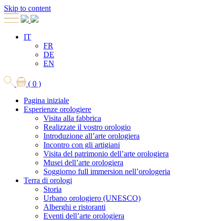
Skip to content
IT
FR
DE
EN
( 0 )
Pagina iniziale
Esperienze orologiere
Visita alla fabbrica
Realizzate il vostro orologio
Introduzione all’arte orologiera
Incontro con gli artigiani
Visita del patrimonio dell’arte orologiera
Musei dell’arte orologiera
Soggiorno full immersion nell’orologeria
Terra di orologi
Storia
Urbano orologiero (UNESCO)
Alberghi e ristoranti
Eventi dell’arte orologiera