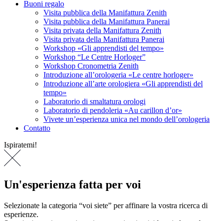
Buoni regalo
Visita pubblica della Manifattura Zenith
Visita pubblica della Manifattura Panerai
Visita privata della Manifattura Zenith
Visita privata della Manifattura Panerai
Workshop «Gli apprendisti del tempo»
Workshop “Le Centre Horloger”
Workshop Cronometria Zenith
Introduzione all’orologeria «Le centre horloger»
Introduzione all’arte orologiera «Gli apprendisti del
tempo»
Laboratorio di smaltatura orologi
Laboratorio di pendoleria «Au carillon d’or»
Vivete un’esperienza unica nel mondo dell’orologeria
Contatto
Ispiratemi!
Un'esperienza fatta per voi
Selezionate la categoria “voi siete” per affinare la vostra ricerca di
esperienze.