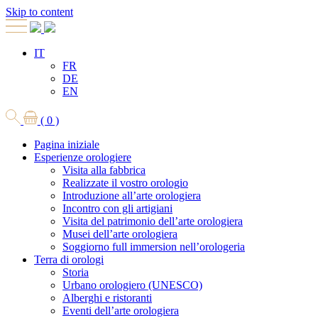
Skip to content
IT
FR
DE
EN
( 0 )
Pagina iniziale
Esperienze orologiere
Visita alla fabbrica
Realizzate il vostro orologio
Introduzione all’arte orologiera
Incontro con gli artigiani
Visita del patrimonio dell’arte orologiera
Musei dell’arte orologiera
Soggiorno full immersion nell’orologeria
Terra di orologi
Storia
Urbano orologiero (UNESCO)
Alberghi e ristoranti
Eventi dell’arte orologiera