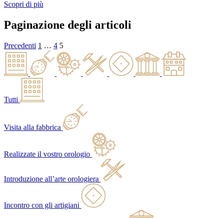
Scopri di più
Paginazione degli articoli
Precedenti
1
…
4
5
Tutti
Visita alla fabbrica
Realizzate il vostro orologio
Introduzione all’arte orologiera
Incontro con gli artigiani