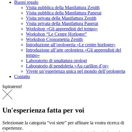
Buoni regalo
Visita pubblica della Manifattura Zenith
Visita pubblica della Manifattura Panerai
Visita privata della Manifattura Zenith
Visita privata della Manifattura Panerai
Workshop «Gli apprendisti del tempo»
Workshop “Le Centre Horloger”
Workshop Cronometria Zenith
Introduzione all’orologeria «Le centre horloger»
Introduzione all’arte orologiera «Gli apprendisti del
tempo»
Laboratorio di smaltatura orologi
Laboratorio di pendoleria «Au carillon d’or»
Vivete un’esperienza unica nel mondo dell’orologeria
Contatto
Ispiratemi!
Un'esperienza fatta per voi
Selezionate la categoria “voi siete” per affinare la vostra ricerca di
esperienze.