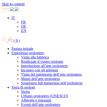
Skip to content
IT
FR
DE
EN
( 0 )
Pagina iniziale
Esperienze orologiere
Visita alla fabbrica
Realizzate il vostro orologio
Introduzione all’arte orologiera
Incontro con gli artigiani
Visita del patrimonio dell’arte orologiera
Musei dell’arte orologiera
Soggiorno full immersion nell’orologeria
Terra di orologi
Storia
Urbano orologiero (UNESCO)
Alberghi e ristoranti
Eventi dell’arte orologiera