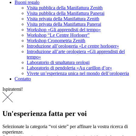
Buoni regalo
Visita pubblica della Manifattura Zenith
Visita pubblica della Manifattura Panerai
Visita privata della Manifattura Zenith
Visita privata della Manifattura Panerai
Workshop «Gli apprendisti del tempo»
Workshop “Le Centre Horloger”
Workshop Cronometria Zenith
Introduzione all’orologeria «Le centre horloger»
Introduzione all’arte orologiera «Gli apprendisti del
tempo»
Laboratorio di smaltatura orologi
Laboratorio di pendoleria «Au carillon d’or»
Vivete un’esperienza unica nel mondo dell’orologeria
Contatto
Ispiratemi!
Un'esperienza fatta per voi
Selezionate la categoria “voi siete” per affinare la vostra ricerca di
esperienze.